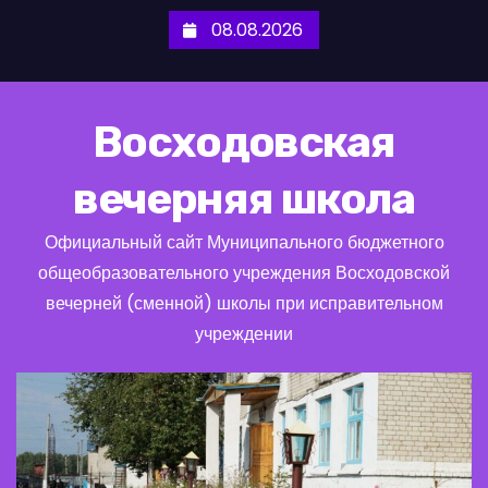
П
08.08.2026
е
р
е
Восходовская
й
т
вечерняя школа
и
к
Официальный сайт Муниципального бюджетного
с
общеобразовательного учреждения Восходовской
о
вечерней (сменной) школы при исправительном
д
учреждении
е
р
ж
и
м