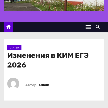
о
м
у
СТАТЬИ
Изменения в КИМ ЕГЭ
2026
Автор:
admin