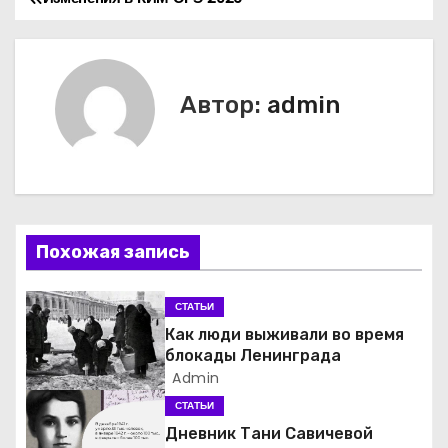
Н
а
в
Автор:
admin
и
г
а
Похожая запись
ц
и
СТАТЬИ
Как люди выживали во время
я
блокады Ленинграда
Admin
п
СТАТЬИ
о
Дневник Тани Савичевой