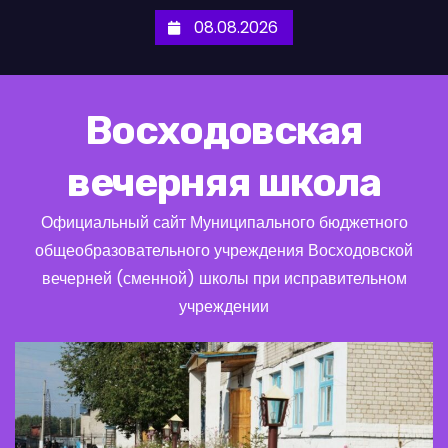
П
08.08.2026
е
р
е
Восходовская
й
т
вечерняя школа
и
к
Официальный сайт Муниципального бюджетного
с
общеобразовательного учреждения Восходовской
о
вечерней (сменной) школы при исправительном
д
учреждении
е
р
ж
и
м