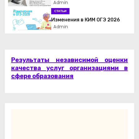
Admin
з
СТАТЬИ
а
Изменения в КИМ ОГЭ 2026
Admin
п
и
с
Результаты независимой оценки
качества услуг организациями в
я
сфере образования
м